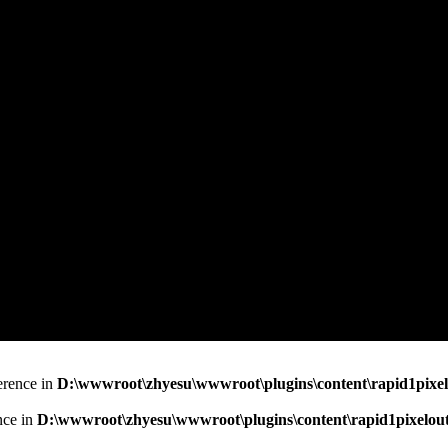
erence in
D:\wwwroot\zhyesu\wwwroot\plugins\content\rapid1pixel
nce in
D:\wwwroot\zhyesu\wwwroot\plugins\content\rapid1pixelout