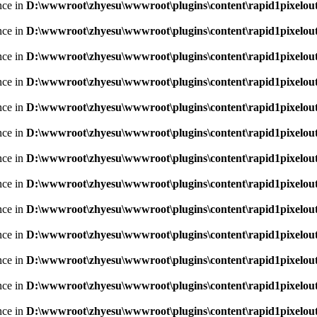
nce in
D:\wwwroot\zhyesu\wwwroot\plugins\content\rapid1pixelout
nce in
D:\wwwroot\zhyesu\wwwroot\plugins\content\rapid1pixelout
nce in
D:\wwwroot\zhyesu\wwwroot\plugins\content\rapid1pixelout
nce in
D:\wwwroot\zhyesu\wwwroot\plugins\content\rapid1pixelout
nce in
D:\wwwroot\zhyesu\wwwroot\plugins\content\rapid1pixelout
nce in
D:\wwwroot\zhyesu\wwwroot\plugins\content\rapid1pixelout
nce in
D:\wwwroot\zhyesu\wwwroot\plugins\content\rapid1pixelout
nce in
D:\wwwroot\zhyesu\wwwroot\plugins\content\rapid1pixelout
nce in
D:\wwwroot\zhyesu\wwwroot\plugins\content\rapid1pixelout
nce in
D:\wwwroot\zhyesu\wwwroot\plugins\content\rapid1pixelout
nce in
D:\wwwroot\zhyesu\wwwroot\plugins\content\rapid1pixelout
nce in
D:\wwwroot\zhyesu\wwwroot\plugins\content\rapid1pixelout
nce in
D:\wwwroot\zhyesu\wwwroot\plugins\content\rapid1pixelout