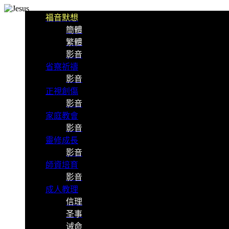
福音默想
簡體
繁體
影音
省察祈禱
影音
正視創傷
影音
家庭教會
影音
靈修成長
影音
師資培育
影音
成人教理
信理
圣事
诫命