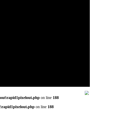
out\rapid1pixelout.php
on line
188
\rapid1pixelout.php
on line
188