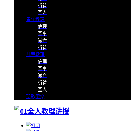
祈祷
圣人
青年教理
信理
圣事
诫命
祈祷
儿童教理
信理
圣事
诫命
祈祷
圣人
聖歌聖樂
01全人教理讲授