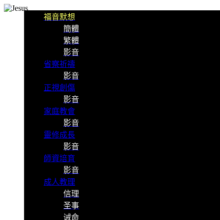
福音默想
簡體
繁體
影音
省察祈禱
影音
正視創傷
影音
家庭教會
影音
靈修成長
影音
師資培育
影音
成人教理
信理
圣事
诫命