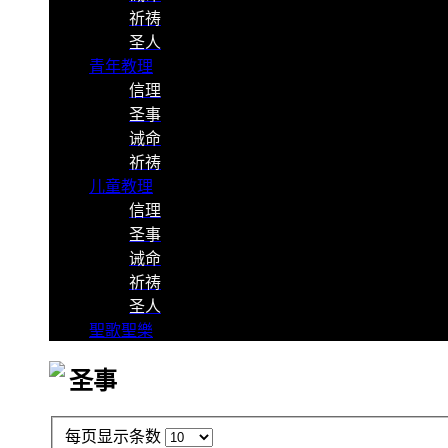
祈祷
圣人
青年教理
信理
圣事
诫命
祈祷
儿童教理
信理
圣事
诫命
祈祷
圣人
聖歌聖樂
圣事
每页显示条数