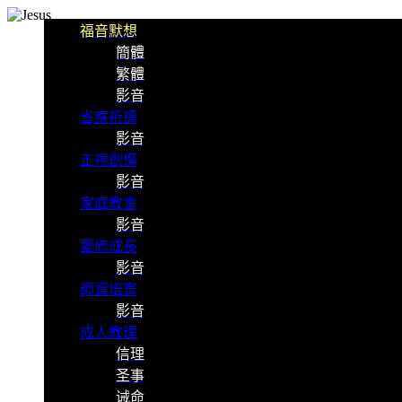
福音默想
簡體
繁體
影音
省察祈禱
影音
正視創傷
影音
家庭教會
影音
靈修成長
影音
師資培育
影音
成人教理
信理
圣事
诫命