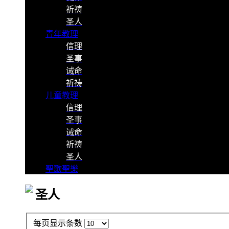
祈祷
圣人
青年教理
信理
圣事
诫命
祈祷
儿童教理
信理
圣事
诫命
祈祷
圣人
聖歌聖樂
圣人
每页显示条数