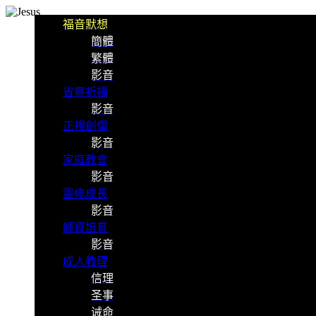
福音默想
簡體
繁體
影音
省察祈禱
影音
正視創傷
影音
家庭教會
影音
靈修成長
影音
師資培育
影音
成人教理
信理
圣事
诫命