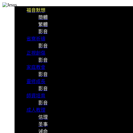
福音默想
簡體
繁體
影音
省察祈禱
影音
正視創傷
影音
家庭教會
影音
靈修成長
影音
師資培育
影音
成人教理
信理
圣事
诫命