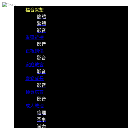
福音默想
簡體
繁體
影音
省察祈禱
影音
正視創傷
影音
家庭教會
影音
靈修成長
影音
師資培育
影音
成人教理
信理
圣事
诫命