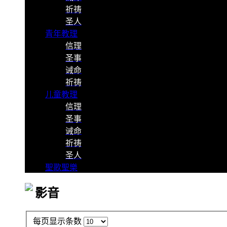
祈祷
圣人
青年教理
信理
圣事
诫命
祈祷
儿童教理
信理
圣事
诫命
祈祷
圣人
聖歌聖樂
影音
每页显示条数