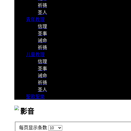
祈祷
圣人
青年教理
信理
圣事
诫命
祈祷
儿童教理
信理
圣事
诫命
祈祷
圣人
聖歌聖樂
影音
每页显示条数