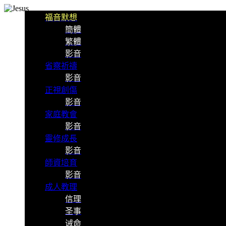
福音默想
簡體
繁體
影音
省察祈禱
影音
正視創傷
影音
家庭教會
影音
靈修成長
影音
師資培育
影音
成人教理
信理
圣事
诫命