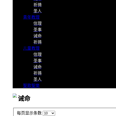
祈祷
圣人
青年教理
信理
圣事
诫命
祈祷
儿童教理
信理
圣事
诫命
祈祷
圣人
聖歌聖樂
诫命
每页显示条数