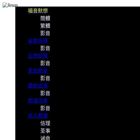
福音默想
簡體
繁體
影音
省察祈禱
影音
正視創傷
影音
家庭教會
影音
靈修成長
影音
師資培育
影音
成人教理
信理
圣事
诫命