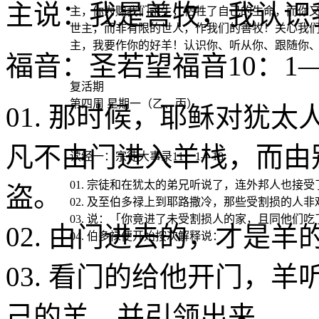
主说：我是善牧，我认识
主，你为赐我们永生，牺牲了自己的生命，而你
世主，而非有限的世人，作我们的善牧！关心我
主，我要作你的好羊！认识你、听从你、跟随你
福音
：圣若望福音10：1—
复活期
第四周 星期一（乙、丙）
01. 那时候，耶稣对犹
凡不由门进入羊栈，而由
读经一
：宗徒大事录11：1—18
01. 宗徒和在犹太的弟兄听说了，连外邦人也接
盗。
02. 及至伯多禄上到耶路撒冷，那些受割损的人非
03. 说：「你竟进了未受割损人的家，且同他们吃
02. 由门进去的，才是羊
04. 伯多禄便开始按次解释说：
03. 看门的给他开门，
己的羊，并引领出来。