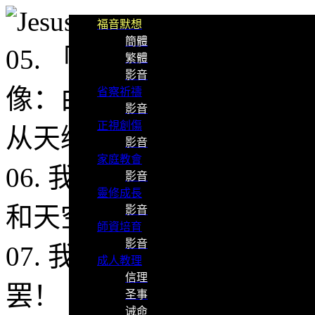
福音默想
簡體
05. 「我在约培城祈祷
繁體
影音
像：由天上降下一个器皿
省察祈禱
影音
正視創傷
从天缒下，一直来到我面
影音
家庭教會
06. 我往里面定睛细看
影音
靈修成長
和天空的飞鸟。
影音
師資培育
影音
07. 我也听到有声音向
成人教理
信理
罢！
圣事
诫命