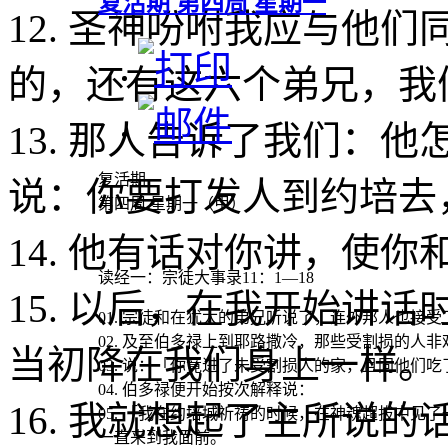
复活期 第四周 星期一
12. 圣神吩咐我应与他
的，还有这六个弟兄，我
13. 那人告诉了我们：
复活期
说：你要打发人到约培去
第四周 星期一（甲）
14. 他有话对你讲，使
读经一
：宗徒大事录11：1—18
15. 以后，在我开始讲
01. 宗徒和在犹太的弟兄听说了，连外邦人也接
02. 及至伯多禄上到耶路撒冷，那些受割损的人非
当初降在我们身上一样。
03. 说：「你竟进了未受割损人的家，且同他们吃
04. 伯多禄便开始按次解释说：
16. 我就想起了主所说
05. 「我在约培城祈祷的时候，在神魂超拔中
一直来到我面前。