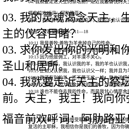
04. 我就要走近天主的祭坛前，走近我最喜悦的
福音前欢呼词：阿肋路亚！
03. 我的灵魂渴念天主
主说：我是善牧，我认识我的羊，我的羊也认识
主的仪容目睹？
福音
：圣若望福音10：11—18
10:11 我是善牧:善牧为羊舍掉自己的性命。
03. 求你发出你的光明
10:12 佣工，因不是牧人，羊也不是他自己的
10:13 因为他是佣工，对羊漠不关心。
圣山和居所。
10:14 我是善牧，我认识我的羊，我的羊也认识我
10:15 正如父认识我，我也认识父一样；我并且
10:16 我还有别的羊，还不属于这一栈，我也
04. 我就要走近天主的
10:17 父爱我，因为我舍掉我的性命，为再取回它
10:18 谁也不能夺去我的性命，而是我甘心情
前。天主，我主！我向你
令。
福音前欢呼词：阿肋路亚
读了这篇福音，我能感受耶稣在这段记述中的心
复活的主耶稣，我相信你是我们的善牧，因为你