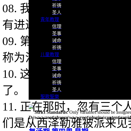
08. 我却答说：主，绝
祈祷
圣人
青年教理
有进过我的口。
信理
圣事
09. 第二次有声音从天
诫命
祈祷
称为污秽！
儿童教理
信理
圣事
10. 这事竟一连发生了
诫命
祈祷
了。
圣人
聖歌聖樂
11. 正在那时，忽有三
Strict Standards
: Only variables should be assigne
D:\wwwroot\zhyesu\wwwroot\plugins\content\rapid
们是从西泽勒雅被派来见