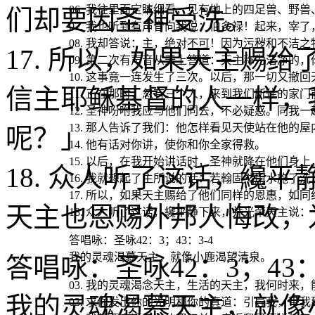
06. 我往里面定睛细看，见有地上的四足兽、野
们却要因圣神受洗。
07. 我也听到有声音向我说：伯多禄！起来，宰了
08. 我却答说：主，绝对不可！因为污秽和不洁
17. 所以，如果天主赐
09. 第二次有声音从天上答道：天主称为洁净的
10. 这事竟一连发生了三次。以后，那一切又撤
信主耶稣基督的人一样，
11. 正在那时，忽有三个人，来到我们所住的家
12. 圣神吩咐我应与他们同去，不必疑惑。同我
13. 那人告诉了我们：他怎样看见天使站在他的
呢？」
14. 他有话对你讲，使你和你全家得救。
15. 以后，在我开始讲话时，圣神就降在他们身
18. 众人听了这话，纔
16. 我就想起了主所说的话：若翰固然用水施了
17. 所以，如果天主赐给了他们同样的恩惠，
天主也恩赐外邦人悔改，
18. 众人听了这话，纔平静下来，并光荣天主说
答唱咏：圣咏42：3；43：3-4
我的灵魂渴慕天主，就像小鹿渴望清泉。
答唱咏：圣咏42：3；43：
03. 我的灵魂渴念天主，生活的天主，我何时来
我的灵魂渴慕天主，就像
03. 求你发出你的光明和你的真道：引导我，带