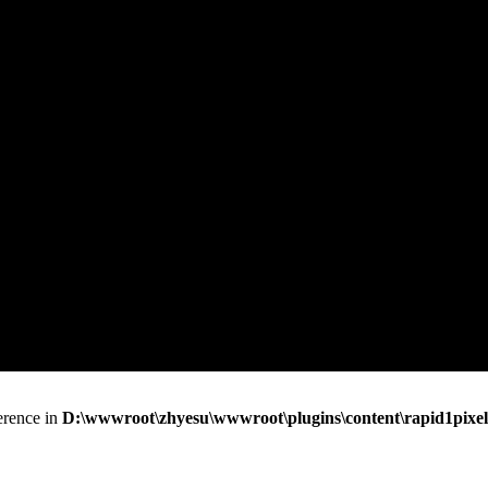
erence in
D:\wwwroot\zhyesu\wwwroot\plugins\content\rapid1pixel