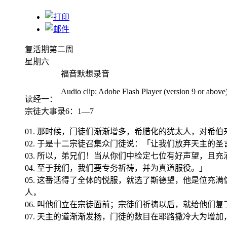
复活期第二周
星期六
福音默想录音
Audio clip: Adobe Flash Player (version 9 or above) 
读经一
：
宗徒大事录6：1—7
01. 那时候，门徒们渐渐增多，希腊化的犹太人，对希
02. 于是十二宗徒召集众门徒说：「让我们放弃天主的
03. 所以，弟兄们！当从你们中检定七位有好声望，且
04. 至于我们，我们要专务祈祷，并为真道服役。」
05. 这番话得了全体的悦服，就选了斯德望，他是位
人，
06. 叫他们立在宗徒面前；宗徒们祈祷以后，就给他们复
07. 天主的道渐渐发扬，门徒的数目在耶路撒冷大为增