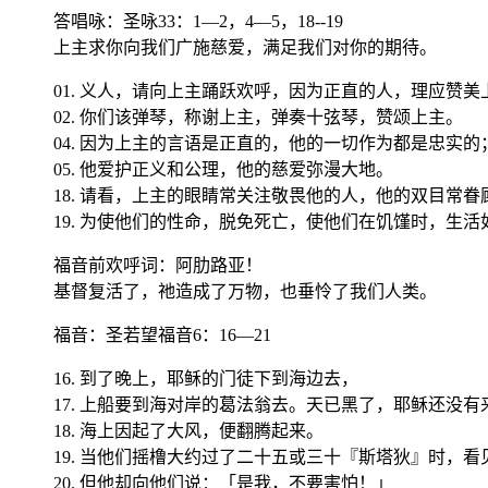
答唱咏：圣咏33：1—2，4—5，18--19
上主求你向我们广施慈爱，满足我们对你的期待。
01. 义人，请向上主踊跃欢呼，因为正直的人，理应赞美上主。 32
02. 你们该弹琴，称谢上主，弹奏十弦琴，赞颂上主。
04. 因为上主的言语是正直的，他的一切作为都是忠实的； 89:
05. 他爱护正义和公理，他的慈爱弥漫大地。
18. 请看，上主的眼睛常关注敬畏他的人，他的双目常眷顾靠他仁慈的
19. 为使他们的性命，脱免死亡，使他们在饥馑时，生活
福音前欢呼词：阿肋路亚！
基督复活了，祂造成了万物，也垂怜了我们人类。
福音
：圣若望福音6：16—21
16. 到了晚上，耶稣的门徒下到海边去，
17. 上船要到海对岸的葛法翁去。天已黑了，耶稣还没
18. 海上因起了大风，便翻腾起来。
19. 当他们摇橹大约过了二十五或三十『斯塔狄』时，
20. 但他却向他们说：「是我，不要害怕！」