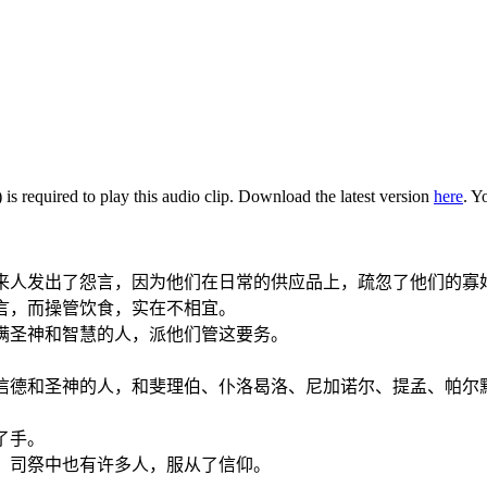
is required to play this audio clip. Download the latest version
here
. Y
伯来人发出了怨言，因为他们在日常的供应品上，疏忽了他们的寡
圣言，而操管饮食，实在不相宜。
充满圣神和智慧的人，派他们管这要务。
充满信德和圣神的人，和斐理伯、仆洛曷洛、尼加诺尔、提孟、帕
了手。
加，司祭中也有许多人，服从了信仰。