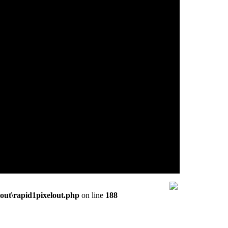
out\rapid1pixelout.php
on line
188