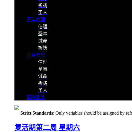
祈祷
圣人
青年教理
信理
圣事
诫命
祈祷
儿童教理
信理
圣事
诫命
祈祷
圣人
聖歌聖樂
Strict Standards
: Only variables should be assigned by ref
复活期第二周 星期六