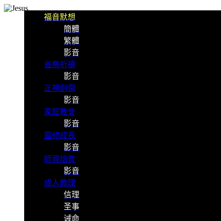
福音默想
簡體
繁體
影音
省察祈禱
影音
正視創傷
影音
家庭教會
影音
靈修成長
影音
師資培育
影音
成人教理
信理
圣事
诫命