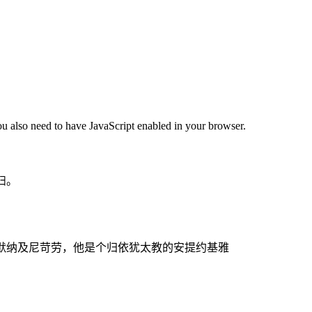
ou also need to have JavaScript enabled in your browser.
妇。
尔默纳及尼苛劳，他是个归依犹太教的安提约基雅