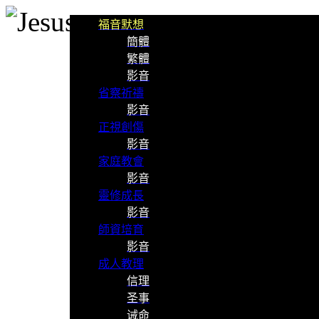
福音默想
簡體
繁體
影音
省察祈禱
影音
正視創傷
影音
家庭教會
影音
靈修成長
影音
師資培育
影音
成人教理
信理
圣事
诫命