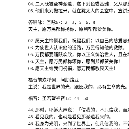
04. 二人既被圣神派遣，遂下到色娄基雅，又从
05. 他们来到撒拉米，就在犹太人的会堂中，宣
答唱咏：圣咏67：2—3，5—6，8
天主，愿万民都称扬你，愿列帮都赞美你。
02. 愿天主怜悯我们，祝福我们；以自己的慈爱
03. 为使世人认识他的道路，万民得知他的救赎。
05. 万民都要踊跃欢欣，你以正义统治世人，且
06. 天主，愿万民都称颂你，愿列邦都赞美你！
08. 愿天主给我们祝福，愿万民都敬畏天主！
福音前欢呼词：阿肋路亚！
主说：我是世界的光，跟随我的，必有生命的光
福音
：圣若望福音12：44—50
44. 那时，耶稣大声说：「信我的，不只信我，
45. 看见我的，也就是看见那派遣我来的。
46. 我身为光明，来到了世界上，使凡信我的，