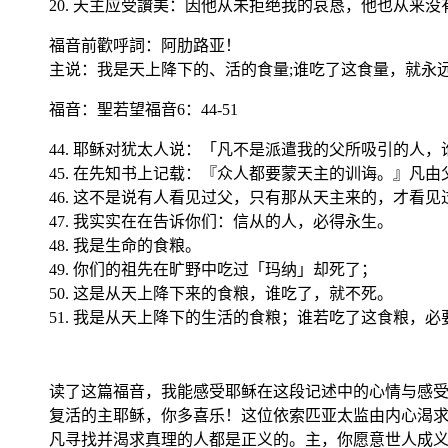
20. 天主应受讚美：因他从未拒绝我的哀恳，他也从来
福音前歡呼詞：阿肋路亚！
主说：我是天上降下的、活的食量;谁吃了这食量，就永
福音
：聖若望福音6：44-51
44. 耶稣对犹太人说：「凡不是派遣我的父所吸引的人
45. 在先知书上记载：『众人都要蒙天主的训诲。』凡
46. 这不是说有人看见过父，只有那从天主来的，才看见
47. 我实实在在告诉你们：信从的人，必得永生。
48. 我是生命的食粮。
49. 你们的祖先在旷野中吃过「玛纳」却死了；
50. 这是从天上降下来的食粮，谁吃了，就不死。
51. 我是从天上降下的生活的食粮；谁若吃了这食粮，
读了这篇福音，我能感受耶稣在这段记述中的心情与感
复活的主耶稣，你多喜乐！这位依索匹亚太监由内心渴
凡寻找并渴求真理的人都是正义的。主，你愿意世人成