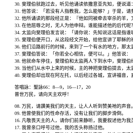
30. 斐理伯就跑过去，听见他诵读依撒意亚先知，便说
31. 他答说：「若没有人指教我，怎么能够？」于是，
32. 他所诵读的那段经正是：『他如同被牵去宰杀的羊
33. 在他屈辱之时，无人为他申辩。谁能描述他的后代
34. 太监向斐理伯发言说：「请你说：先知说这话是指
35. 斐理伯便开口，从这段经文开始，给他宣讲了耶稣的
36. 他们沿路前行的时候，来到了一个有水的地方，那
37. 斐理伯答说：「你若全心相信，便可以。」他答说
38. 他就命车停住，斐理伯和太监两人下到水中，斐理伯
39. 当他们从水中上来的时候，主的神把斐理伯提去，
40. 斐理伯却出现在阿左托，以后经过各城，宣讲福音
答唱詠：聖詠66：8—9，16—17，20
普世万民，请向天主欢呼！
08. 万民，请讚美我们的天主，让人人听到赞美祂的声音
09. 他曾使我们的性命存活，没有让我们的脚步滑倒。
16. 凡敬畏天主的人，请你们前来静听，我要叙述他为
17. 我曾亲口呼号过他，我的舌头称扬过他。