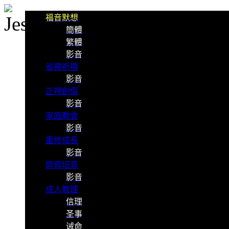
福音默想
簡體
繁體
影音
省察祈禱
影音
正視創傷
影音
家庭教會
影音
靈修成長
影音
師資培育
影音
成人教理
信理
圣事
诫命