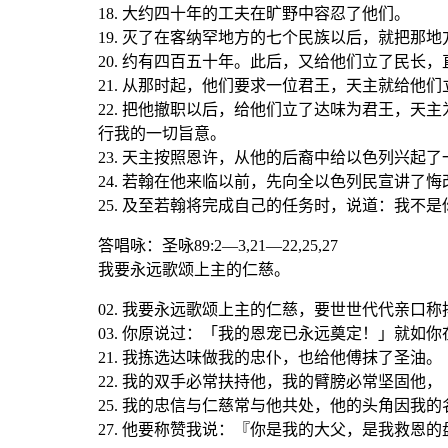
18. 大约四十年的工夫在旷野中容忍了他们。
19. 灭了在客纳罕地方的七个民族以后，就把那
20. 约有四百五十年。此后，又给他们立了民长
21. 从那时起，他们要求一位君王，天主就给他
22. 把他撤职以后，给他们立了达味为君王，
行我的一切旨意。
23. 天主按照恩许，从他的后裔中给以色列兴起
24. 若翰在他来临以前，先向全以色列民宣讲了
25. 及至若翰将完成自己的任务时，说道：我
答唱咏：圣咏89:2—3,21—22,25,27
我要永远歌颂上主的仁慈。
02. 我要永远歌颂上主的仁慈，要世世代代亲口
03. 你原说过：「我的恩宠已永远奠定！」就如
21. 我拣选达味做我的忠仆，也给他傅抹了圣油。
22. 我的双手必常扶持他，我的臂膀必常坚固他，
25. 我的忠信与仁慈常与他共处，他的头角因我
27. 他要称赞我说：『你是我的大父，是我救恩