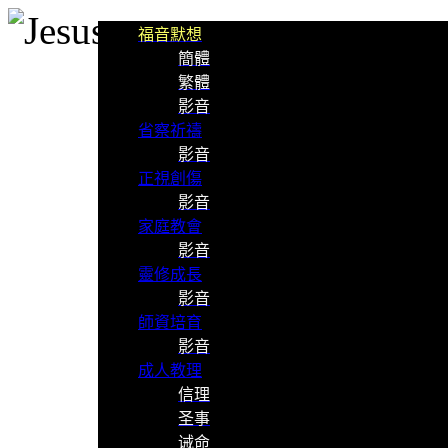
福音默想
簡體
繁體
影音
省察祈禱
影音
正視創傷
影音
家庭教會
影音
靈修成長
影音
師資培育
影音
成人教理
信理
圣事
诫命