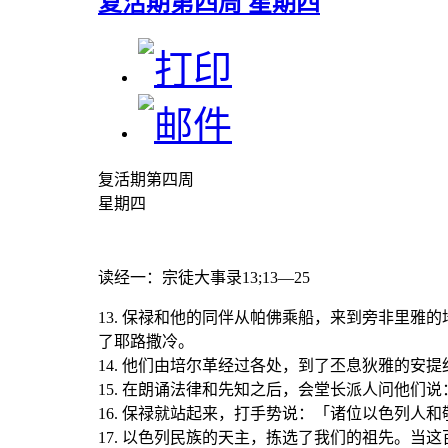
复活期第四周 星期四
复活期第四周
星期四
读经一
：宗徒大事录13;13—25
13. 保禄和他的同伴从帕佛乘船，来到旁非里雅
了耶路撒冷。
14. 他们由培尔革经过各处，到了丕息狄雅的安
15. 在朗诵法律和先知之后，会堂长派人问他们
16. 保禄就站起来，打手势说：「诸位以色列人
17. 以色列民族的天主，拣选了我们的祖先。