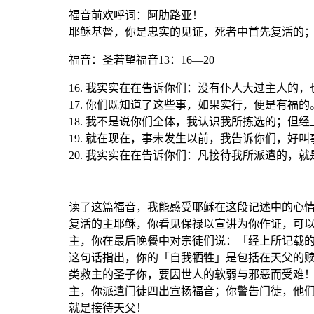
福音前欢呼词：阿肋路亚！
耶稣基督，你是忠实的见证，死者中首先复活的
福音
：圣若望福音13：16—20
16. 我实实在在告诉你们：没有仆人大过主人的
17. 你们既知道了这些事，如果实行，便是有福的
18. 我不是说你们全体，我认识我所拣选的；但
19. 就在现在，事未发生以前，我告诉你们，好
20. 我实实在在告诉你们：凡接待我所派遣的，
读了这篇福音，我能感受耶稣在这段记述中的心
复活的主耶稣，你看见保禄以宣讲为你作证，可
主，你在最后晚餐中对宗徒们说：「经上所记载
这句话指出，你的「自我牺牲」是包括在天父的
类救主的圣子你，要因世人的软弱与邪恶而受难
主，你派遣门徒四出宣扬福音；你警告门徒，他
就是接待天父！