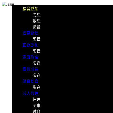
福音默想
簡體
繁體
影音
省察祈禱
影音
正視創傷
影音
家庭教會
影音
靈修成長
影音
師資培育
影音
成人教理
信理
圣事
诫命