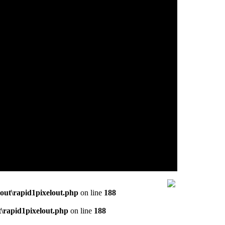
out\rapid1pixelout.php
on line
188
\rapid1pixelout.php
on line
188