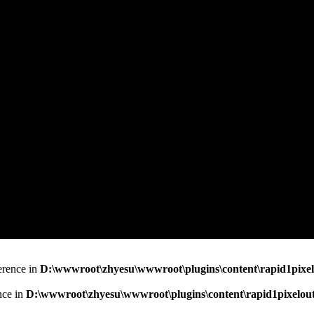
erence in
D:\wwwroot\zhyesu\wwwroot\plugins\content\rapid1pixel
nce in
D:\wwwroot\zhyesu\wwwroot\plugins\content\rapid1pixelout