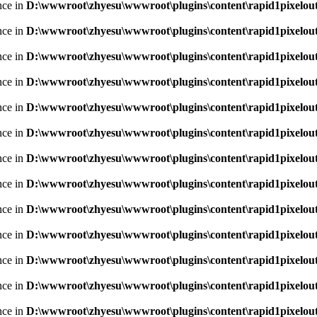
nce in
D:\wwwroot\zhyesu\wwwroot\plugins\content\rapid1pixelout
nce in
D:\wwwroot\zhyesu\wwwroot\plugins\content\rapid1pixelout
nce in
D:\wwwroot\zhyesu\wwwroot\plugins\content\rapid1pixelout
nce in
D:\wwwroot\zhyesu\wwwroot\plugins\content\rapid1pixelout
nce in
D:\wwwroot\zhyesu\wwwroot\plugins\content\rapid1pixelout
nce in
D:\wwwroot\zhyesu\wwwroot\plugins\content\rapid1pixelout
nce in
D:\wwwroot\zhyesu\wwwroot\plugins\content\rapid1pixelout
nce in
D:\wwwroot\zhyesu\wwwroot\plugins\content\rapid1pixelout
nce in
D:\wwwroot\zhyesu\wwwroot\plugins\content\rapid1pixelout
nce in
D:\wwwroot\zhyesu\wwwroot\plugins\content\rapid1pixelout
nce in
D:\wwwroot\zhyesu\wwwroot\plugins\content\rapid1pixelout
nce in
D:\wwwroot\zhyesu\wwwroot\plugins\content\rapid1pixelout
nce in
D:\wwwroot\zhyesu\wwwroot\plugins\content\rapid1pixelout