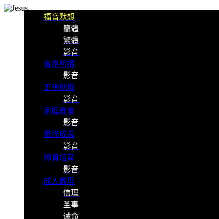
福音默想
簡體
繁體
影音
省察祈禱
影音
正視創傷
影音
家庭教會
影音
靈修成長
影音
師資培育
影音
成人教理
信理
圣事
诫命