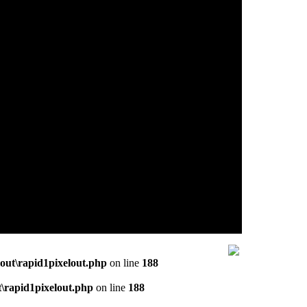
out\rapid1pixelout.php
on line
188
\rapid1pixelout.php
on line
188