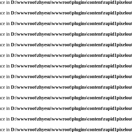
nce in
D:\wwwroot\zhyesu\wwwroot\plugins\content\rapid1pixelout
nce in
D:\wwwroot\zhyesu\wwwroot\plugins\content\rapid1pixelout
nce in
D:\wwwroot\zhyesu\wwwroot\plugins\content\rapid1pixelout
nce in
D:\wwwroot\zhyesu\wwwroot\plugins\content\rapid1pixelout
nce in
D:\wwwroot\zhyesu\wwwroot\plugins\content\rapid1pixelout
nce in
D:\wwwroot\zhyesu\wwwroot\plugins\content\rapid1pixelout
nce in
D:\wwwroot\zhyesu\wwwroot\plugins\content\rapid1pixelout
nce in
D:\wwwroot\zhyesu\wwwroot\plugins\content\rapid1pixelout
nce in
D:\wwwroot\zhyesu\wwwroot\plugins\content\rapid1pixelout
nce in
D:\wwwroot\zhyesu\wwwroot\plugins\content\rapid1pixelout
nce in
D:\wwwroot\zhyesu\wwwroot\plugins\content\rapid1pixelout
nce in
D:\wwwroot\zhyesu\wwwroot\plugins\content\rapid1pixelout
nce in
D:\wwwroot\zhyesu\wwwroot\plugins\content\rapid1pixelout