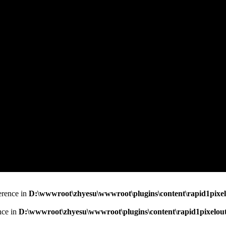
erence in
D:\wwwroot\zhyesu\wwwroot\plugins\content\rapid1pixel
nce in
D:\wwwroot\zhyesu\wwwroot\plugins\content\rapid1pixelout