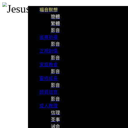
福音默想
簡體
繁體
影音
省察祈禱
影音
正視創傷
影音
家庭教會
影音
靈修成長
影音
師資培育
影音
成人教理
信理
圣事
诫命