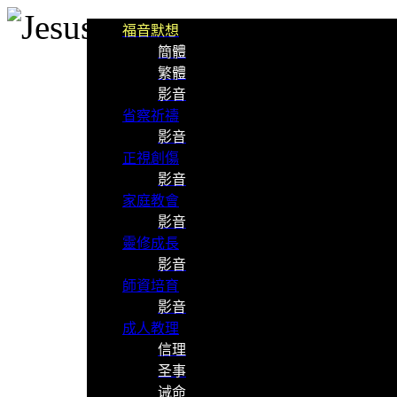
福音默想
簡體
繁體
影音
省察祈禱
影音
正視創傷
影音
家庭教會
影音
靈修成長
影音
師資培育
影音
成人教理
信理
圣事
诫命