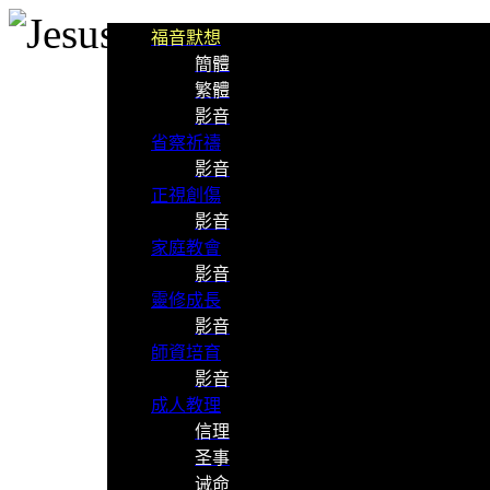
福音默想
簡體
繁體
影音
省察祈禱
影音
正視創傷
影音
家庭教會
影音
靈修成長
影音
師資培育
影音
成人教理
信理
圣事
诫命