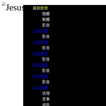
福音默想
簡體
繁體
影音
省察祈禱
影音
正視創傷
影音
家庭教會
影音
靈修成長
影音
師資培育
影音
成人教理
信理
圣事
诫命