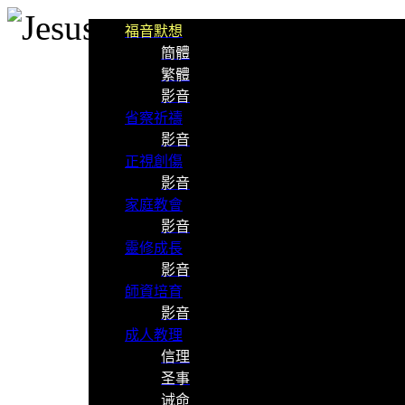
福音默想
簡體
繁體
影音
省察祈禱
影音
正視創傷
影音
家庭教會
影音
靈修成長
影音
師資培育
影音
成人教理
信理
圣事
诫命