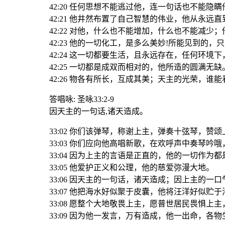
42:20 任何思想不能逃过他，连一句话也不能隐瞒
42:21 他井然布置了自己智慧的伟业，他从永远
42:22 对他，什么也不能增加，什么也不能减少
42:23 他的一切化工，是多么美妙!所能见到的，
42:24 这一切都要生活，且永远存在，任何环境
42:25 一切都是成双而相对的，他所造的圆满无缺
42:26 物各有所长，互成其美；天主的光荣，谁能
答唱咏: 圣咏33:2-9
因天主的一句话,诸天造成。
33:02 你们该弹琴，称谢上主，弹奏十弦琴，赞颂
33:03 你们应向他高唱新歌，在欢呼声中奏琴吟哦
33:04 因为上主的言语是正直的，他的一切作为
33:05 他爱护正义和公理，他的慈爱弥漫大地。
33:06 因天主的一句话，诸天造成；因上主的一
33:07 他把海水好似聚于皮囊，他将汪洋好似贮于
33:08 愿整个大地敬畏上主，愿普世居民畏惧上主
33:09 因为他一发言，万有造成，他一出命，各物