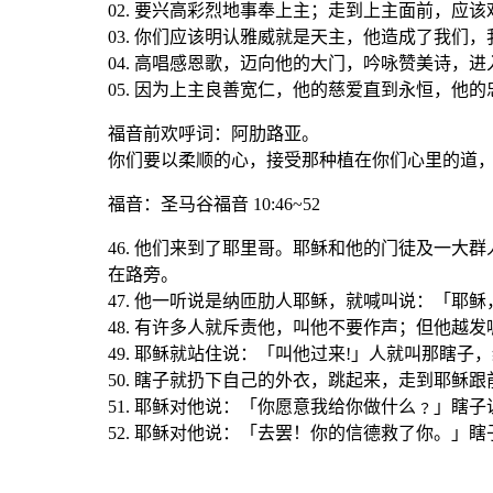
02. 要兴高彩烈地事奉上主；走到上主面前，应该
03. 你们应该明认雅威就是天主，他造成了我们
04. 高唱感恩歌，迈向他的大门，吟咏赞美诗，
05. 因为上主良善宽仁，他的慈爱直到永恒，他
福音前欢呼词：阿肋路亚。
你们要以柔顺的心，接受那种植在你们心里的道
福音
：圣马谷福音 10:46~52
46. 他们来到了耶里哥。耶稣和他的门徒及一
在路旁。
47. 他一听说是纳匝肋人耶稣，就喊叫说：「耶稣
48. 有许多人就斥责他，叫他不要作声；但他越
49. 耶稣就站住说：「叫他过来!」人就叫那瞎子，
50. 瞎子就扔下自己的外衣，跳起来，走到耶稣跟
51. 耶稣对他说：「你愿意我给你做什么﹖」瞎子
52. 耶稣对他说：「去罢！你的信德救了你。」