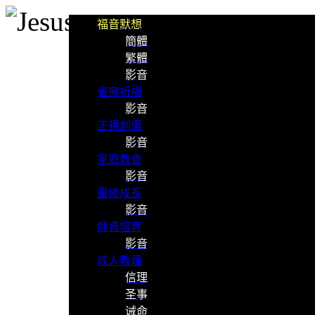
福音默想
簡體
繁體
影音
省察祈禱
影音
正視創傷
影音
家庭教會
影音
靈修成長
影音
師資培育
影音
成人教理
信理
圣事
诫命