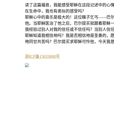
读了这篇福音，我能感受耶稣在这段记述中的心
在生命中，我也有类似的感受吗？
耶稣心中的喜乐是极大的！这位瞎子乞丐——巴
他。当耶稣医治了他之后，巴尔提买就跟着耶稣
我经验过别人对我的信任或不信任吗？当别人信
耶稣知道我相信祂吗？我是否相信祂是圣善的，
祂同甘共苦吗？巴尔提买求耶稣可怜他，今天我
浙ICP备15033608号