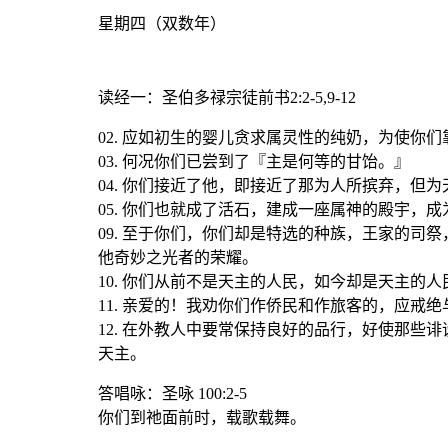
星期四（双数年）
读经一
：圣伯多禄宗徒前书2:2-5,9-12
02. 应如初生的婴儿贪求属灵性的纯奶，为使你
03. 何况你们已尝到了『主是何等的甘饴。』
04. 你们接近了他，即接近了那为人所摈弃，但
05. 你们也就成了活石，建成一座属神的殿宇
09. 至于你们，你们却是特选的种族，王家的
他奇妙之光者的荣耀。
10. 你们从前不是天主的人民，如今却是天主的
11. 亲爱的！我劝你们作侨民和作旅客的，应戒
12. 在外教人中要常保持良好的品行，好使那
天主。
答唱咏：圣咏 100:2-5
你们到祂面前时，载歌载舞。