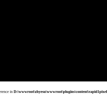
erence in
D:\wwwroot\zhyesu\wwwroot\plugins\content\rapid1pixel