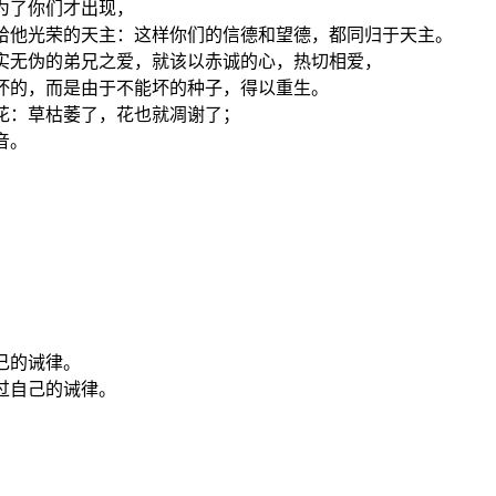
期为了你们才出现，
赐给他光荣的天主：这样你们的信德和望德，都同归于天主。
真实无伪的弟兄之爱，就该以赤诚的心，热切相爱，
能坏的，而是由于不能坏的种子，得以重生。
的花：草枯萎了，花也就凋谢了；
音。
！
。
己的诫律。
示过自己的诫律。