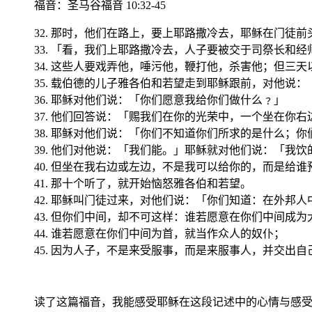
福音
：圣马谷福音 10:32-45
32. 那时，他们在路上，要上耶路撒冷去，耶稣在门
33. 「看，我们上耶路撒冷去，人子要被交于司祭长和
34. 这些人要戏弄他，唾污他，鞭打他，杀害他；但三
35. 载伯德的儿子雅各伯和若望走到耶稣跟前，对他说：
36. 耶稣对他们说：「你们愿意我给你们做什么﹖」
37. 他们回答说：「赐我们在你的光荣中，一个坐在你
38. 耶稣对他们说：「你们不知道你们所求的是什么；
39. 他们对他说：「我们能。」耶稣就对他们说：「我
40. 但坐在我右边或左边，不是我可以给你的，而是给
41. 那十个听了，就开始恼怒雅各伯和若望。
42. 耶稣叫门徒过来，对他们说：「你们知道：在外邦
43. 但你们中间，却不可这样：谁若愿意在你们中间成
44. 谁若愿意在你们中间为首，就当作众人的奴仆；
45. 因为人子，不是来受服事，而是来服事人，并交出
读了这篇福音，我能感受耶稣在这段记述中的心情与感