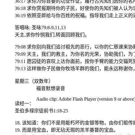
36:17 求你为你首要的功业作证，履行古先知们因你的
36:18 求你赏报期待你的子民，好使你的先知们被人认
36:19 依照亚郎给与你百姓的祝福。指导我们走上正
答唱咏: 圣咏79:8-9,11,13
天主,求你怜悯我们,转面回顾我们。
79:08 求你别向我们追讨祖先的恶行，以你的仁慈速来
79:09 天主，我们的救主，为你名的光荣，协助我们
79:11 愿囚徒的哀叹上达你面前，按你手臂的能力交锱死
79:13 这样做你子民做你牧场羊群的我们，能永远称谢
星期三（双数年）
福音默想录音
Audio clip: Adobe Flash Player (version 9 or above) 
读经一
：
圣伯多禄宗徒前书1:18-25
18. 该知道：你们不是用能朽坏的金银等物，由你们祖
19. 而是用宝血，即无玷无瑕的羔羊基督的宝血。