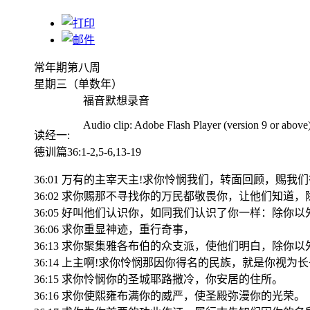
常年期第八周
星期三（单数年）
福音默想录音
Audio clip: Adobe Flash Player (version 9 or above) 
读经一
:
德训篇36:1-2,5-6,13-19
36:01 万有的主宰天主!求你怜悯我们，转面回顾，赐我
36:02 求你赐那不寻找你的万民都敬畏你，让他们知
36:05 好叫他们认识你，如同我们认识了你一样：除你
36:06 求你重显神迹，重行奇事，
36:13 求你聚集雅各布伯的众支派，使他们明白，除
36:14 上主啊!求你怜悯那因你得名的民族，就是你视为
36:15 求你怜悯你的圣城耶路撒冷，你安居的住所。
36:16 求你使熙雍布满你的威严，使圣殿弥漫你的光荣。