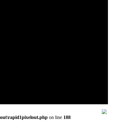
out\rapid1pixelout.php
on line
188