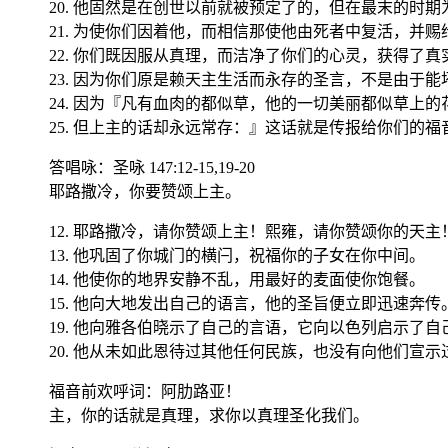
20. 他固然是在创世以前就被预定了的，但在最末的时
21. 为使你们因着他，而相信那使他由死者中复活，并
22. 你们既因服从真理，而洁净了你们的心灵，获得了
23. 因为你们原是赖天主生活而永存的圣言，不是由于
24. 因为『凡有血肉的都似草，他的一切美丽都似草上
25. 但上主的话却永远常存：』这话就是传报给你们的福
答唱咏：圣咏 147:12-15,19-20
耶路撒冷，你要赞颂上主。
12. 耶路撒冷，请你赞颂上主！熙雍，请你赞颂你的天主
13. 他巩固了你城门的横闩，祝福你的子女在你中间。
14. 他使你的地界安静不乱，用最好的麦面使你饱餐。
15. 他向大地发出自己的语言，他的圣旨便立即迅速奔传
19. 他向雅各伯晓示了自己的言语，它向以色列启示了自
20. 他从未如此恩待过其他任何民族，也没有向他们宣
福音前欢呼词：阿肋路亚！
主，你的话就是真理，求你以真理圣化我们。