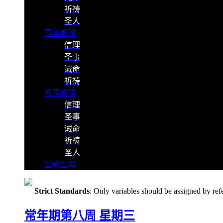
祈祷
圣人
青年教理
信理
圣事
诫命
祈祷
儿童教理
信理
圣事
诫命
祈祷
圣人
聖歌聖樂
Strict Standards
: Only variables should be assigned by ref
常年期第八周 星期三