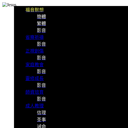
福音默想
簡體
繁體
影音
省察祈禱
影音
正視創傷
影音
家庭教會
影音
靈修成長
影音
師資培育
影音
成人教理
信理
圣事
诫命