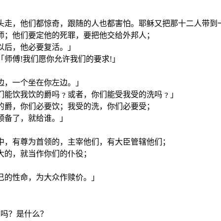
徒前头走，他们都惊奇，跟随的人也都害怕。耶稣又把那十二人带
经师；他们要定他的死罪，要把他交给外邦人；
天以后，他必要复活。」
「师傅!我们愿你允许我们的要求!」
右边，一个坐在你左边。」
你们能饮我饮的爵吗﹖或者，你们能受我受的洗吗﹖」
饮的爵，你们必要饮；我受的洗，你们必要受；
谁预备了，就给谁。」
人中，有尊为首领的，主宰他们，有大臣管辖他们；
为大的，就当作你们的仆役；
自己的性命，为大众作赎价。」
受吗？是什么？